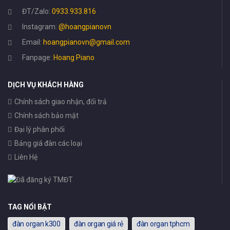
ĐT/Zalo:
0933.933.816
Instagram:
@hoangpianovn
Email:
hoangpianovn@gmail.com
Fanpage:
Hoang Piano
DỊCH VỤ KHÁCH HÀNG
Chính sách giao nhận, đổi trả
Chính sách bảo mật
Đại lý phân phối
Bảng giá đàn các loại
Liên Hệ
TAG NỔI BẬT
đàn organ k300
đàn organ giá rẻ
đàn organ tphcm