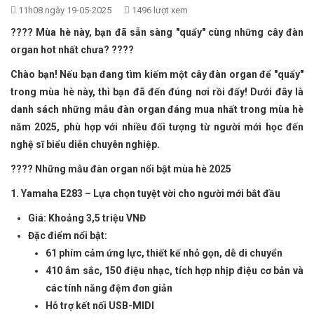
11h08 ngày 19-05-2025
1496 lượt xem
???? Mùa hè này, bạn đã sẵn sàng "quẩy" cùng những cây đàn
organ hot nhất chưa?
????
Chào bạn! Nếu bạn đang tìm kiếm một cây đàn organ để "quẩy"
trong mùa hè này, thì bạn đã đến đúng nơi rồi đấy! Dưới đây là
danh sách những mẫu đàn organ đáng mua nhất trong mùa hè
năm 2025, phù hợp với nhiều đối tượng từ người mới học đến
nghệ sĩ biểu diễn chuyên nghiệp.
???? Những mẫu đàn organ nổi bật mùa hè 2025
1. Yamaha
E283 – Lựa chọn tuyệt vời cho người mới bắt đầu
Giá: Khoảng 3,5 triệu VNĐ
Đặc điểm nổi bật:
61 phím cảm ứng lực, thiết kế nhỏ gọn, dễ di chuyển
410 âm sắc, 150 điệu nhạc, tích hợp nhịp điệu cơ bản và
các tính năng đệm đơn giản
Hỗ trợ kết nối USB-MIDI