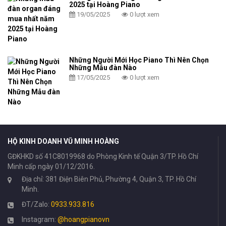
2025 tại Hoàng Piano
19/05/2025
0 lượt xem
Những Người Mới Học Piano Thì Nên Chọn
Những Mẫu đàn Nào
17/05/2025
0 lượt xem
HỘ KINH DOANH VŨ MINH HOÀNG
GĐKHKD số 41C8019968 do Phòng Kinh tế Quận 3/TP. Hồ Chí
Minh cấp ngày 01/12/2016.
Địa chỉ: 381 Điện Biên Phủ, Phường 4, Quận 3, TP. Hồ Chí
Minh.
ĐT/Zalo:
0933.933.816
Instagram:
@hoangpianovn