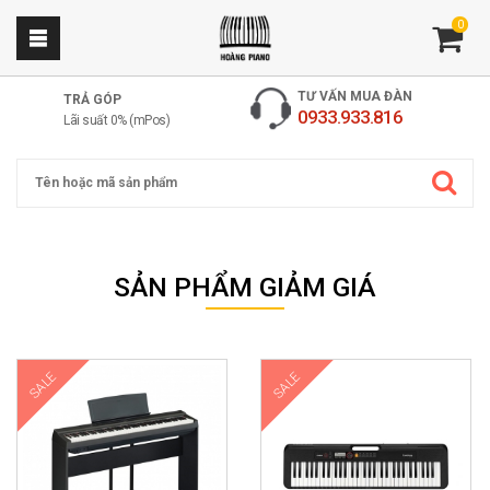
0
TƯ VẤN MUA ĐÀN
TRẢ GÓP
0933.933.816
Lãi suất 0% (mPos)
Cửa hàng nhạc cụ Hoàng Piano
Cung cấp các sản phẩm đàn piano, đàn organ giá rẻ nhất thị trường. ✅
SẢN PHẨM GIẢM GIÁ
Sản phẩm chính hãng ✅ bảo trì trọn đời ✅ đền gấp 2 nếu đàn kém chất
lượng.
SALE
SALE