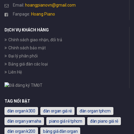
Email:
hoangpianovn@gmail.com
Fanpage:
Hoang Piano
DỊCH VỤ KHÁCH HÀNG
Chính sách giao nhận, đổi trả
Chính sách bảo mật
Đại lý phân phối
Bảng giá đàn các loại
Liên Hệ
TAG NỔI BẬT
đàn organ k300
đàn organ giá rẻ
đàn organ tphcm
đàn organ yamaha
piano giá rẻ tphcm
đàn piano giá rẻ
đàn organ k200
bảng giá đàn organ