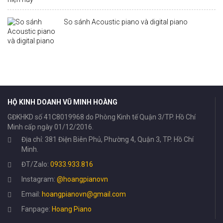
So sánh Acoustic piano và digital piano
HỘ KINH DOANH VŨ MINH HOÀNG
GĐKHKD số 41C8019968 do Phòng Kinh tế Quận 3/TP. Hồ Chí
Minh cấp ngày 01/12/2016.
Địa chỉ: 381 Điện Biên Phủ, Phường 4, Quận 3, TP. Hồ Chí
Minh.
ĐT/Zalo:
0933.933.816
Instagram:
@hoangpianovn
Email:
hoangpianovn@gmail.com
Fanpage:
Hoang Piano