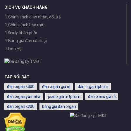
DỊCH VỤ KHÁCH HÀNG
Chính sách giao nhận, đổi trả
Chính sách bảo mật
Đại lý phân phối
Bảng giá đàn các loại
Liên Hệ
TAG NỔI BẬT
đàn organ k300
đàn organ giá rẻ
đàn organ tphcm
đàn organ yamaha
piano giá rẻ tphcm
đàn piano giá rẻ
đàn organ k200
bảng giá đàn organ