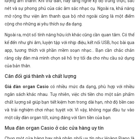
lượng âm thanh. Khi thử đàn, hãy lắng nghe kỹ độ trung thực, sắc
nét và sự phong phú của các âm sắc nhạc cụ. Ngoài ra, khả năng
mở rộng thư viện âm thanh qua bộ nhớ ngoài cũng là một điểm
cộng cho những ai yêu thích sự đa dạng.
Ngoài ra, một số tính năng hữu ích khác cũng cần quan tâm. Có thể
kể đến như ghi âm, luyện tập với nhịp điệu, kết nối USB, học bài qua
app, tương thích với phần mềm soạn nhạc... Bạn cần chắc chắn
rằng cây đàn mà mình chọn sẽ hỗ trợ tối đa cho nhu cầu sử dụng
của bản thân.
Cân đối giá thành và chất lượng
Giá đàn organ Casio
có nhiều mức đa dạng, phù hợp với nhiều
ngân sách khác nhau. Tuy nhiên, việc chi tiền cho một sản phẩm
chất lượng sẽ giúp bạn tiết kiệm hơn trong dài hạn, nhờ độ bền cao
và trải nghiệm chơi nhạc tuyệt vời. Vì vậy, không ngại đầu tư vào
một cây đàn organ tốt, xứng đáng với tầm tiền của bạn.
Mua đàn organ Casio ở các cửa hàng uy tín
Chọn một cửa hàng hay nhà phân phối uy tín như Hoàng Piano là