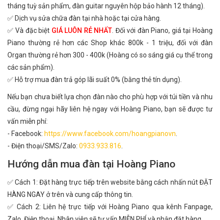
tháng tuỳ sản phẩm, đàn guitar nguyên hộp bảo hành 12 tháng).
✅ Dịch vụ sửa chữa đàn tại nhà hoặc tại cửa hàng.
✅ Và đặc biệt
GIÁ LUÔN RẺ NHẤT
. Đối với đàn Piano, giá tại Hoàng
Piano thường rẻ hơn các Shop khác 800k - 1 triệu, đối với đàn
Organ thường rẻ hơn 300 - 400k (Hoàng có so sáng giá cụ thể trong
các sản phẩm).
✅ Hỗ trợ mua đàn trả góp lãi suất 0% (bằng thẻ tín dụng).
Nếu bạn chưa biết lựa chọn đàn nào cho phù hợp với túi tiền và nhu
cầu, đừng ngại hãy liên hệ ngay với Hoàng Piano, bạn sẽ được tư
vấn miễn phí:
- Facebook:
https://www.facebook.com/hoangpianovn
.
- Điện thoại/SMS/Zalo:
0933.933.816
.
Hướng dẫn mua đàn tại Hoàng Piano
✅ Cách 1: Đặt hàng trực tiếp trên website bằng cách nhấn nút ĐẶT
HÀNG NGAY ở trên và cung cấp thông tin.
✅ Cách 2: Liên hệ trực tiếp với Hoàng Piano qua kênh Fanpage,
Zalo, Điện thoại. Nhân viên sẽ tư vấn MIỄN PHÍ và nhận đặt hàng.