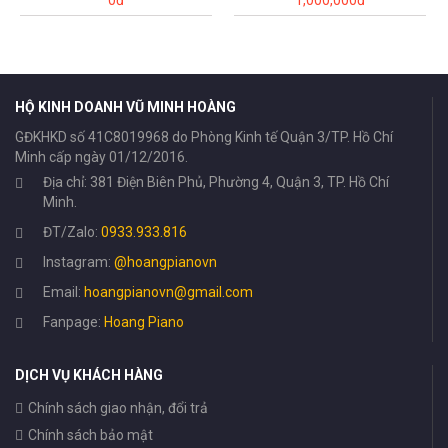
0đ
1,000,000đ
HỘ KINH DOANH VŨ MINH HOÀNG
GĐKHKD số 41C8019968 do Phòng Kinh tế Quận 3/TP. Hồ Chí
Minh cấp ngày 01/12/2016.
Địa chỉ: 381 Điện Biên Phủ, Phường 4, Quận 3, TP. Hồ Chí
Minh.
ĐT/Zalo:
0933.933.816
Instagram:
@hoangpianovn
Email:
hoangpianovn@gmail.com
Fanpage:
Hoang Piano
DỊCH VỤ KHÁCH HÀNG
Chính sách giao nhận, đổi trả
Chính sách bảo mật