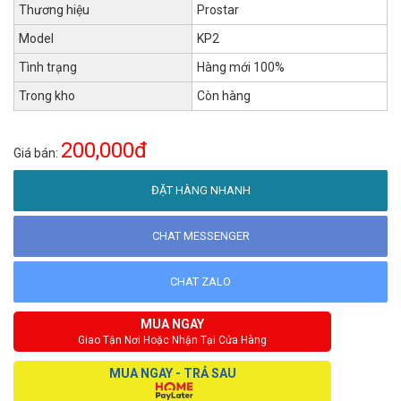
Thương hiệu
Prostar
Model
KP2
Tình trạng
Hàng mới 100%
Trong kho
Còn hàng
200,000đ
Giá bán:
ĐẶT HÀNG NHANH
CHAT MESSENGER
CHAT ZALO
MUA NGAY
Giao Tận Nơi Hoặc Nhận Tại Cửa Hàng
MUA NGAY - TRẢ SAU