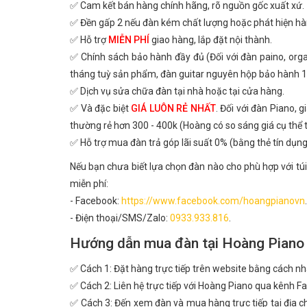
✅ Cam kết bán hàng chính hãng, rõ nguồn gốc xuất xứ.
✅ Đền gấp 2 nếu đàn kém chất lượng hoặc phát hiện hà
✅ Hỗ trợ
MIỄN PHÍ
giao hàng, lắp đặt nội thành.
✅ Chính sách bảo hành đầy đủ (Đối với đàn paino, or
tháng tuỳ sản phẩm, đàn guitar nguyên hộp bảo hành 1
✅ Dịch vụ sửa chữa đàn tại nhà hoặc tại cửa hàng.
✅ Và đặc biệt
GIÁ LUÔN RẺ NHẤT
. Đối với đàn Piano, 
thường rẻ hơn 300 - 400k (Hoàng có so sáng giá cụ thể
✅ Hỗ trợ mua đàn trả góp lãi suất 0% (bằng thẻ tín dụng
Nếu bạn chưa biết lựa chọn đàn nào cho phù hợp với túi
miễn phí:
- Facebook:
https://www.facebook.com/hoangpianovn
.
- Điện thoại/SMS/Zalo:
0933.933.816
.
Hướng dẫn mua đàn tại Hoàng Piano
✅ Cách 1: Đặt hàng trực tiếp trên website bằng cách n
✅ Cách 2: Liên hệ trực tiếp với Hoàng Piano qua kênh Fa
✅ Cách 3: Đến xem đàn và mua hàng trực tiếp tại địa ch