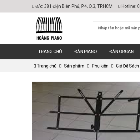
Đ/c:
381 Điện Biên Phủ, P.4, Q.3, TP.HCM
Hotline:
0
TRANG CHỦ
ĐÀN PIANO
ĐÀN ORGAN
Trang chủ
Sản phẩm
Phụ kiện
Giá Để Sách