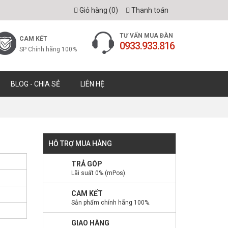
Giỏ hàng (
0
)
Thanh toán
TƯ VẤN MUA ĐÀN
CAM KẾT
0933.933.816
SP Chính hãng 100%
BLOG - CHIA SẺ
LIÊN HỆ
HỖ TRỢ MUA HÀNG
TRẢ GÓP
Lãi suất 0% (mPos).
CAM KẾT
Sản phẩm chính hãng 100%.
GIAO HÀNG