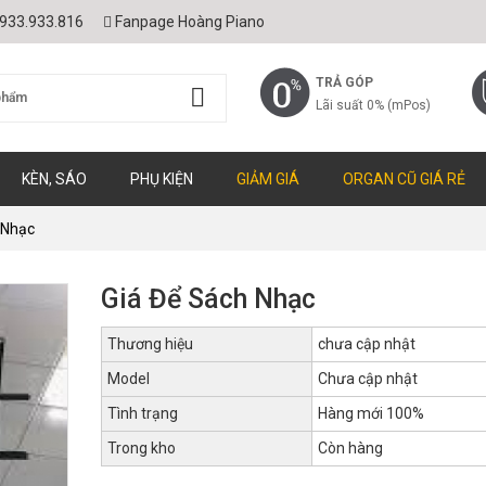
933.933.816
Fanpage Hoàng Piano
TRẢ GÓP
Lãi suất 0% (mPos)
KÈN, SÁO
PHỤ KIỆN
GIẢM GIÁ
ORGAN CŨ GIÁ RẺ
 Nhạc
Giá Để Sách Nhạc
Thương hiệu
chưa cập nhật
Model
Chưa cập nhật
Tình trạng
Hàng mới 100%
Trong kho
Còn hàng