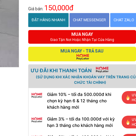
150,000đ
Giá bán:
ĐẶT HÀNG NHANH
CHAT MESSENGER
CHAT ZALO
MUA NGAY
Giao Tận Nơi Hoặc Nhận Tại Cửa Hàng
MUA NGAY - TRẢ SAU
ƯU ĐÃI KHI THANH TOÁN
(SỬ DỤNG KHI XÁC NHẬN KHOẢN VAY TRÊN TRANG CỦ
CHỨC TÀI CHÍNH)
Giảm 10% – tối đa 500.000đ khi
ƯU
H
chọn kỳ hạn 6 & 12 tháng cho
khách hàng mới
Giảm 3% – tối đa 100.000đ với kỳ
ƯU
H
hạn 3 tháng cho khách hàng mới