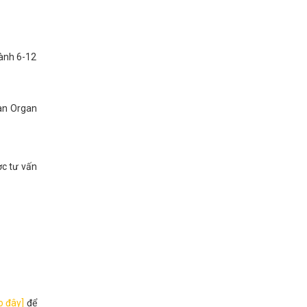
hành 6-12
đàn Organ
ợc tư vấn
o đây]
để