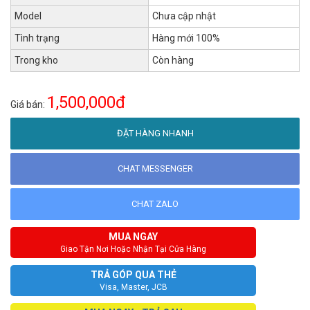
Model
Chưa cập nhật
Tình trạng
Hàng mới 100%
Trong kho
Còn hàng
1,500,000đ
Giá bán:
ĐẶT HÀNG NHANH
CHAT MESSENGER
CHAT ZALO
MUA NGAY
Giao Tận Nơi Hoặc Nhận Tại Cửa Hàng
TRẢ GÓP QUA THẺ
Visa, Master, JCB