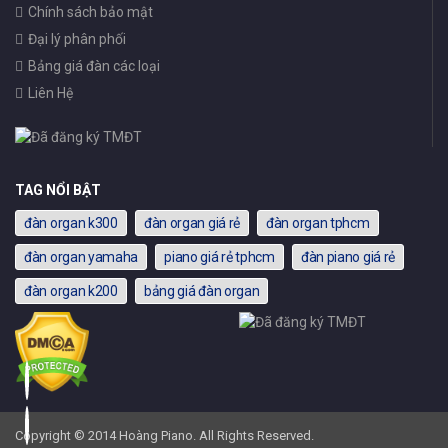
Chính sách bảo mật
Đại lý phân phối
Bảng giá đàn các loại
Liên Hệ
TAG NỔI BẬT
đàn organ k300
đàn organ giá rẻ
đàn organ tphcm
đàn organ yamaha
piano giá rẻ tphcm
đàn piano giá rẻ
đàn organ k200
bảng giá đàn organ
Copyright © 2014 Hoàng Piano. All Rights Reserved.