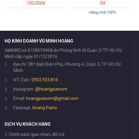
150,000đ
0đ
Hàng mới 100%
HỘ KINH DOANH VŨ MINH HOÀNG
GĐKHKD số 41C8019968 do Phòng Kinh tế Quận 3/TP. Hồ Chí
Minh cấp ngày 01/12/2016.
Địa chỉ: 381 Điện Biên Phủ, Phường 4, Quận 3, TP. Hồ Chí
Minh.
ĐT/Zalo:
0933.933.816
Instagram:
@hoangpianovn
Email:
hoangpianovn@gmail.com
Fanpage:
Hoang Piano
DỊCH VỤ KHÁCH HÀNG
Chính sách giao nhận, đổi trả