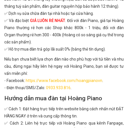
tháng tuỳ sản phẩm, đàn guitar nguyên hộp bảo hành 12 tháng).
✅ Dịch vụ sửa chữa đàn tại nhà hoặc tại cửa hàng.
✅ Và đặc biệt
GIÁ LUÔN RẺ NHẤT
. Đối với đàn Piano, giá tại Hoàng
Piano thường rẻ hơn các Shop khác 800k - 1 triệu, đối với đàn
Organ thường rẻ hơn 300 - 400k (Hoàng có so sáng giá cụ thể trong
các sản phẩm).
✅ Hỗ trợ mua đàn trả góp lãi suất 0% (bằng thẻ tín dụng).
Nếu bạn chưa biết lựa chọn đàn nào cho phù hợp với túi tiền và nhu
cầu, đừng ngại hãy liên hệ ngay với Hoàng Piano, bạn sẽ được tư
vấn miễn phí:
- Facebook:
https://www.facebook.com/hoangpianovn
.
- Điện thoại/SMS/Zalo:
0933.933.816
.
Hướng dẫn mua đàn tại Hoàng Piano
✅ Cách 1: Đặt hàng trực tiếp trên website bằng cách nhấn nút ĐẶT
HÀNG NGAY ở trên và cung cấp thông tin.
✅ Cách 2: Liên hệ trực tiếp với Hoàng Piano qua kênh Fanpage,