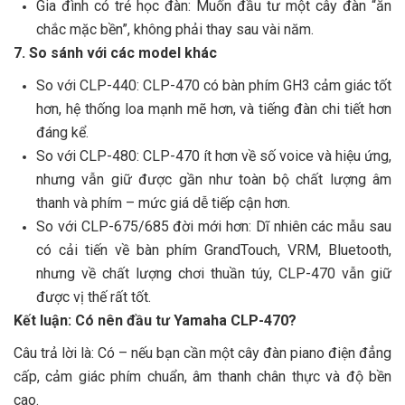
Gia đình có trẻ học đàn: Muốn đầu tư một cây đàn “ăn
chắc mặc bền”, không phải thay sau vài năm.
7. So sánh với các model khác
So với CLP-440: CLP-470 có bàn phím GH3 cảm giác tốt
hơn, hệ thống loa mạnh mẽ hơn, và tiếng đàn chi tiết hơn
đáng kể.
So với CLP-480: CLP-470 ít hơn về số voice và hiệu ứng,
nhưng vẫn giữ được gần như toàn bộ chất lượng âm
thanh và phím – mức giá dễ tiếp cận hơn.
So với CLP-675/685 đời mới hơn: Dĩ nhiên các mẫu sau
có cải tiến về bàn phím GrandTouch, VRM, Bluetooth,
nhưng về chất lượng chơi thuần túy, CLP-470 vẫn giữ
được vị thế rất tốt.
Kết luận: Có nên đầu tư Yamaha CLP-470?
Câu trả lời là: Có – nếu bạn cần một cây đàn piano điện đẳng
cấp, cảm giác phím chuẩn, âm thanh chân thực và độ bền
cao.