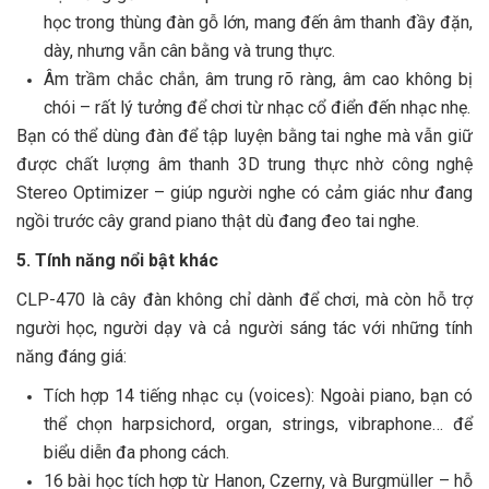
học trong thùng đàn gỗ lớn, mang đến âm thanh đầy đặn,
dày, nhưng vẫn cân bằng và trung thực.
Âm trầm chắc chắn, âm trung rõ ràng, âm cao không bị
chói – rất lý tưởng để chơi từ nhạc cổ điển đến nhạc nhẹ.
Bạn có thể dùng đàn để tập luyện bằng tai nghe mà vẫn giữ
được chất lượng âm thanh 3D trung thực nhờ công nghệ
Stereo Optimizer – giúp người nghe có cảm giác như đang
ngồi trước cây grand piano thật dù đang đeo tai nghe.
5. Tính năng nổi bật khác
CLP-470 là cây đàn không chỉ dành để chơi, mà còn hỗ trợ
người học, người dạy và cả người sáng tác với những tính
năng đáng giá:
Tích hợp 14 tiếng nhạc cụ (voices): Ngoài piano, bạn có
thể chọn harpsichord, organ, strings, vibraphone… để
biểu diễn đa phong cách.
16 bài học tích hợp từ Hanon, Czerny, và Burgmüller – hỗ