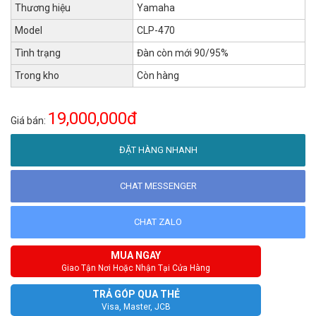
Thương hiệu
Yamaha
Model
CLP-470
Tình trạng
Đàn còn mới 90/95%
Trong kho
Còn hàng
19,000,000đ
Giá bán:
ĐẶT HÀNG NHANH
CHAT MESSENGER
CHAT ZALO
MUA NGAY
Giao Tận Nơi Hoặc Nhận Tại Cửa Hàng
TRẢ GÓP QUA THẺ
Visa, Master, JCB