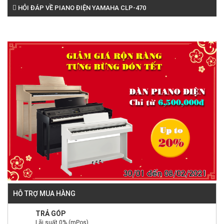
HỎI ĐÁP VỀ PIANO ĐIỆN YAMAHA CLP-470
HỖ TRỢ MUA HÀNG
TRẢ GÓP
Lãi suất 0% (mPos).