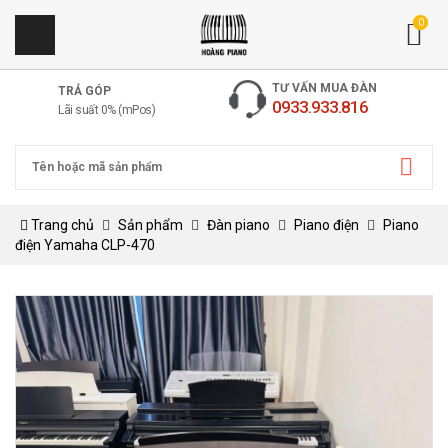
0
TƯ VẤN MUA ĐÀN
TRẢ GÓP
0933.933.816
Lãi suất 0% (mPos)
Trang chủ
Sản phẩm
Đàn piano
Piano điện
Piano
điện Yamaha CLP-470