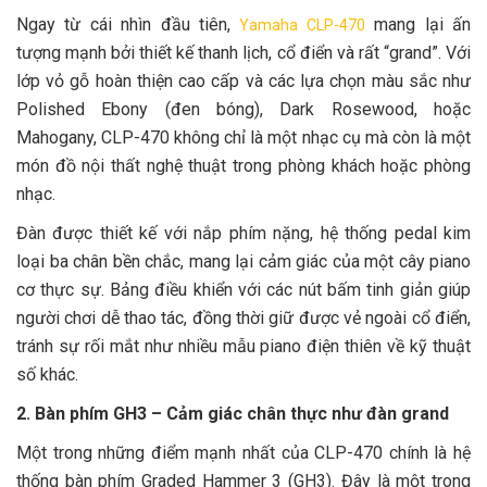
Ngay từ cái nhìn đầu tiên,
mang lại ấn
Yamaha CLP-470
tượng mạnh bởi thiết kế thanh lịch, cổ điển và rất “grand”. Với
lớp vỏ gỗ hoàn thiện cao cấp và các lựa chọn màu sắc như
Polished Ebony (đen bóng), Dark Rosewood, hoặc
Mahogany, CLP-470 không chỉ là một nhạc cụ mà còn là một
món đồ nội thất nghệ thuật trong phòng khách hoặc phòng
nhạc.
Đàn được thiết kế với nắp phím nặng, hệ thống pedal kim
loại ba chân bền chắc, mang lại cảm giác của một cây piano
cơ thực sự. Bảng điều khiển với các nút bấm tinh giản giúp
người chơi dễ thao tác, đồng thời giữ được vẻ ngoài cổ điển,
tránh sự rối mắt như nhiều mẫu piano điện thiên về kỹ thuật
số khác.
2. Bàn phím GH3 – Cảm giác chân thực như đàn grand
Một trong những điểm mạnh nhất của CLP-470 chính là hệ
thống bàn phím Graded Hammer 3 (GH3). Đây là một trong