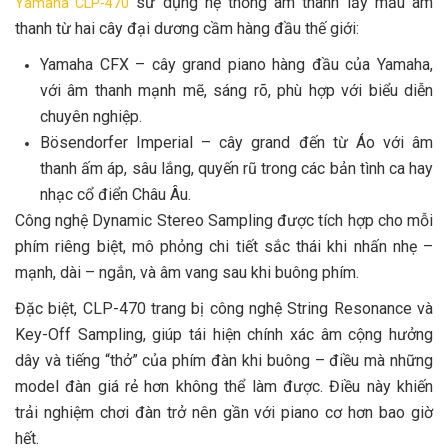
sử dụng hệ thống âm thanh lấy mẫu âm
Yamaha CLP-470
thanh từ hai cây đại dương cầm hàng đầu thế giới:
Yamaha CFX – cây grand piano hàng đầu của Yamaha,
với âm thanh mạnh mẽ, sáng rõ, phù hợp với biểu diễn
chuyên nghiệp.
Bösendorfer Imperial – cây grand đến từ Áo với âm
thanh ấm áp, sâu lắng, quyến rũ trong các bản tình ca hay
nhạc cổ điển Châu Âu.
Công nghệ Dynamic Stereo Sampling được tích hợp cho mỗi
phím riêng biệt, mô phỏng chi tiết sắc thái khi nhấn nhẹ –
mạnh, dài – ngắn, và âm vang sau khi buông phím.
Đặc biệt, CLP-470 trang bị công nghệ String Resonance và
Key-Off Sampling, giúp tái hiện chính xác âm cộng hưởng
dây và tiếng “thở” của phím đàn khi buông – điều mà những
model đàn giá rẻ hơn không thể làm được. Điều này khiến
trải nghiệm chơi đàn trở nên gần với piano cơ hơn bao giờ
hết.