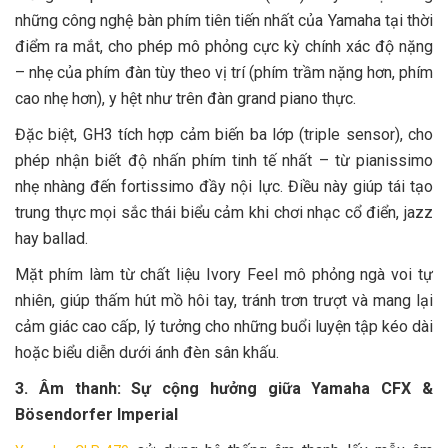
những công nghệ bàn phím tiên tiến nhất của Yamaha tại thời
điểm ra mắt, cho phép mô phỏng cực kỳ chính xác độ nặng
– nhẹ của phím đàn tùy theo vị trí (phím trầm nặng hơn, phím
cao nhẹ hơn), y hệt như trên đàn grand piano thực.
Đặc biệt, GH3 tích hợp cảm biến ba lớp (triple sensor), cho
phép nhận biết độ nhấn phím tinh tế nhất – từ pianissimo
nhẹ nhàng đến fortissimo đầy nội lực. Điều này giúp tái tạo
trung thực mọi sắc thái biểu cảm khi chơi nhạc cổ điển, jazz
hay ballad.
Mặt phím làm từ chất liệu Ivory Feel mô phỏng ngà voi tự
nhiên, giúp thấm hút mồ hôi tay, tránh trơn trượt và mang lại
cảm giác cao cấp, lý tưởng cho những buổi luyện tập kéo dài
hoặc biểu diễn dưới ánh đèn sân khấu.
3. Âm thanh: Sự cộng hưởng giữa Yamaha CFX &
Bösendorfer Imperial