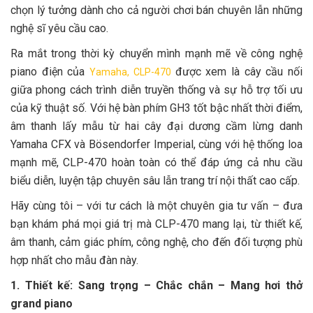
chọn lý tưởng dành cho cả người chơi bán chuyên lẫn những
nghệ sĩ yêu cầu cao.
Ra mắt trong thời kỳ chuyển mình mạnh mẽ về công nghệ
piano điện của
được xem là cây cầu nối
Yamaha, CLP-470
giữa phong cách trình diễn truyền thống và sự hỗ trợ tối ưu
của kỹ thuật số. Với hệ bàn phím GH3 tốt bậc nhất thời điểm,
âm thanh lấy mẫu từ hai cây đại dương cầm lừng danh
Yamaha CFX và Bösendorfer Imperial, cùng với hệ thống loa
mạnh mẽ, CLP-470 hoàn toàn có thể đáp ứng cả nhu cầu
biểu diễn, luyện tập chuyên sâu lẫn trang trí nội thất cao cấp.
Hãy cùng tôi – với tư cách là một chuyên gia tư vấn – đưa
bạn khám phá mọi giá trị mà CLP-470 mang lại, từ thiết kế,
âm thanh, cảm giác phím, công nghệ, cho đến đối tượng phù
hợp nhất cho mẫu đàn này.
1. Thiết kế: Sang trọng – Chắc chắn – Mang hơi thở
grand piano