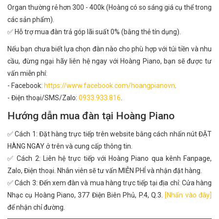
Organ thường rẻ hơn 300 - 400k (Hoàng có so sáng giá cụ thể trong
các sản phẩm).
✅ Hỗ trợ mua đàn trả góp lãi suất 0% (bằng thẻ tín dụng).
Nếu bạn chưa biết lựa chọn đàn nào cho phù hợp với túi tiền và nhu
cầu, đừng ngại hãy liên hệ ngay với Hoàng Piano, bạn sẽ được tư
vấn miễn phí:
- Facebook:
https://www.facebook.com/hoangpianovn
.
- Điện thoại/SMS/Zalo:
0933.933.816
.
Hướng dẫn mua đàn tại Hoàng Piano
✅ Cách 1: Đặt hàng trực tiếp trên website bằng cách nhấn nút ĐẶT
HÀNG NGAY ở trên và cung cấp thông tin.
✅ Cách 2: Liên hệ trực tiếp với Hoàng Piano qua kênh Fanpage,
Zalo, Điện thoại. Nhân viên sẽ tư vấn MIỄN PHÍ và nhận đặt hàng.
✅ Cách 3: Đến xem đàn và mua hàng trực tiếp tại địa chỉ: Cửa hàng
Nhạc cụ Hoàng Piano, 377 Điện Biên Phủ, P.4, Q.3.
[Nhấn vào đây]
để nhận chỉ đường.