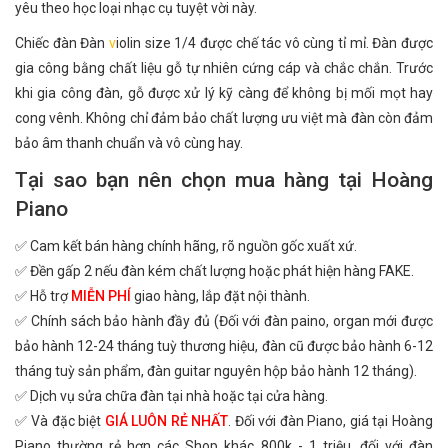
yêu theo học loại nhạc cụ tuyệt vời này.
Chiếc đàn Đàn
v
iolin size 1/4 được chế tác vô cùng tỉ mỉ. Đàn được
gia công bằng chất liệu gỗ tự nhiên cứng cáp và chắc chắn. Trước
khi gia công đàn, gỗ được xử lý kỹ càng để không bị mối mọt hay
cong vênh. Không chỉ đảm bảo chất lượng ưu việt mà đàn còn đảm
bảo âm thanh chuẩn và vô cùng hay.
Tại sao bạn nên chọn mua hàng tại Hoàng
Piano
✅ Cam kết bán hàng chính hãng, rõ nguồn gốc xuất xứ.
✅ Đền gấp 2 nếu đàn kém chất lượng hoặc phát hiện hàng FAKE.
✅ Hỗ trợ
MIỄN PHÍ
giao hàng, lắp đặt nội thành.
✅ Chính sách bảo hành đầy đủ (Đối với đàn paino, organ mới được
bảo hành 12-24 tháng tuỳ thương hiệu, đàn cũ được bảo hành 6-12
tháng tuỳ sản phẩm, đàn guitar nguyên hộp bảo hành 12 tháng).
✅ Dịch vụ sửa chữa đàn tại nhà hoặc tại cửa hàng.
✅ Và đặc biệt
GIÁ LUÔN RẺ NHẤT
. Đối với đàn Piano, giá tại Hoàng
Piano thường rẻ hơn các Shop khác 800k - 1 triệu, đối với đàn