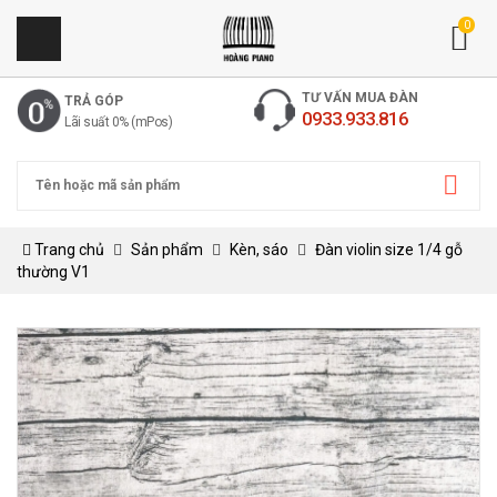
0
TƯ VẤN MUA ĐÀN
TRẢ GÓP
0933.933.816
Lãi suất 0% (mPos)
Trang chủ
Sản phẩm
Kèn, sáo
Đàn violin size 1/4 gỗ
thường V1