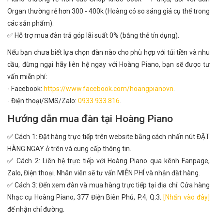
Organ thường rẻ hơn 300 - 400k (Hoàng có so sáng giá cụ thể trong
các sản phẩm).
✅ Hỗ trợ mua đàn trả góp lãi suất 0% (bằng thẻ tín dụng).
Nếu bạn chưa biết lựa chọn đàn nào cho phù hợp với túi tiền và nhu
cầu, đừng ngại hãy liên hệ ngay với Hoàng Piano, bạn sẽ được tư
vấn miễn phí:
- Facebook:
https://www.facebook.com/hoangpianovn
.
- Điện thoại/SMS/Zalo:
0933.933.816
.
Hướng dẫn mua đàn tại Hoàng Piano
✅ Cách 1: Đặt hàng trực tiếp trên website bằng cách nhấn nút ĐẶT
HÀNG NGAY ở trên và cung cấp thông tin.
✅ Cách 2: Liên hệ trực tiếp với Hoàng Piano qua kênh Fanpage,
Zalo, Điện thoại. Nhân viên sẽ tư vấn MIỄN PHÍ và nhận đặt hàng.
✅ Cách 3: Đến xem đàn và mua hàng trực tiếp tại địa chỉ: Cửa hàng
Nhạc cụ Hoàng Piano, 377 Điện Biên Phủ, P.4, Q.3.
[Nhấn vào đây]
để nhận chỉ đường.