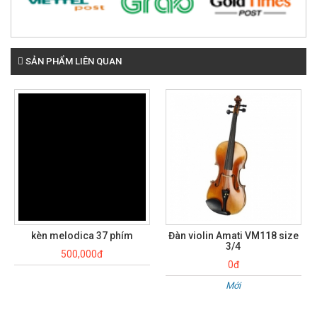
SẢN PHẨM LIÊN QUAN
kèn melodica 37 phím
Đàn violin Amati VM118 size
3/4
500,000đ
0đ
Mới