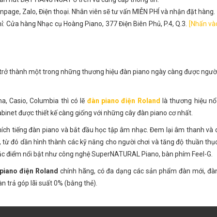
npage, Zalo, Điện thoại. Nhân viên sẽ tư vấn MIỄN PHÍ và nhận đặt hàng.
ỉ: Cửa hàng Nhạc cụ Hoàng Piano, 377 Điện Biên Phủ, P.4, Q.3.
[Nhấn và
ã trở thành một trong những thương hiệu đàn piano ngày càng được ngư
, Casio, Columbia thì có lẽ
đàn piano điện Roland
là thương hiệu nổ
binet được thiết kế càng giống với những cây đàn piano cơ nhất.
ích tiếng đàn piano và bắt đầu học tập âm nhạc. Đem lại âm thanh và
, từ đó dần hình thành các kỹ năng cho người chơi và tăng độ thuần thục
đặc điểm nổi bật như công nghệ SuperNATURAL Piano, bàn phím Feel-G.
piano điện Roland
chính hãng, có đa dạng các sản phẩm đàn mới, đàn
àn trả góp lãi suất 0% (bằng thẻ).