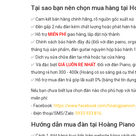
Tại sao bạn nên chọn mua hàng tại H
✅ Cam kết bán hàng chính hãng, rõ nguồn gốc xuất xứ.
✅ Đền gấp 2 nếu đàn kém chất lượng hoặc phát hiện hà
✅ Hỗ trợ
MIỄN PHÍ
giao hàng, lắp đặt nội thành.
✅ Chính sách bảo hành đầy đủ (Đối với đàn paino, or
tháng tuỳ sản phẩm, đàn guitar nguyên hộp bảo hành 1
✅ Dịch vụ sửa chữa đàn tại nhà hoặc tại cửa hàng.
✅ Và đặc biệt
GIÁ LUÔN RẺ NHẤT
. Đối với đàn Piano, 
thường rẻ hơn 300 - 400k (Hoàng có so sáng giá cụ thể
✅ Hỗ trợ mua đàn trả góp lãi suất 0% (bằng thẻ tín dụng
Nếu bạn chưa biết lựa chọn đàn nào cho phù hợp với túi
miễn phí:
- Facebook:
https://www.facebook.com/hoangpianovn
.
- Điện thoại/SMS/Zalo:
0933.933.816
.
Hướng dẫn mua đàn tại Hoàng Piano
✅ Cách 1: Đặt hàng trực tiếp trên website bằng cách n