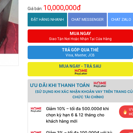
10,000,000đ
Giá bán:
ĐẶT HÀNG NHANH
CHAT MESSENGER
CHAT ZALO
MUA NGAY
Giao Tận Nơi Hoặc Nhận Tại Cửa Hàng
TRẢ GÓP QUA THẺ
Visa, Master, JCB
MUA NGAY - TRẢ SAU
ƯU ĐÃI KHI THANH TOÁN
(SỬ DỤNG KHI XÁC NHẬN KHOẢN VAY TRÊN TRANG CỦ
CHỨC TÀI CHÍNH)
Giảm 10% – tối đa 500.000đ khi
ƯU
H
chọn kỳ hạn 6 & 12 tháng cho
khách hàng mới
Giảm 3% – tối đa 100.000đ với kỳ