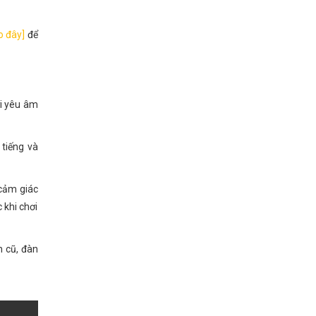
o đây]
để
ời yêu âm
 tiếng và
 cảm giác
 khi chơi
 cũ, đàn