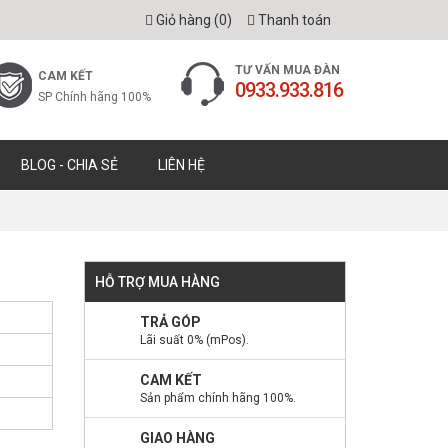
Giỏ hàng (
0
)
Thanh toán
TƯ VẤN MUA ĐÀN
CAM KẾT
0933.933.816
SP Chính hãng 100%
BLOG - CHIA SẺ
LIÊN HỆ
HỖ TRỢ MUA HÀNG
TRẢ GÓP
Lãi suất 0% (mPos).
CAM KẾT
Sản phẩm chính hãng 100%.
GIAO HÀNG