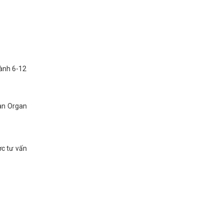
hành 6-12
đàn Organ
ợc tư vấn