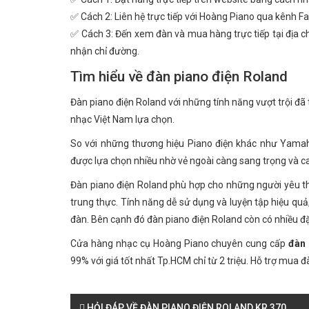
✅ Cách 2: Liên hệ trực tiếp với Hoàng Piano qua kênh Fa
✅ Cách 3: Đến xem đàn và mua hàng trực tiếp tại địa ch
nhận chỉ đường.
Tìm hiểu về đàn piano điện Roland
Đàn piano điện Roland với những tính năng vượt trội đ
nhạc Việt Nam lựa chọn.
So với những thương hiệu Piano điện khác như Yamaha
được lựa chọn nhiều nhờ vẻ ngoài càng sang trọng và ca
Đàn piano điện Roland phù hợp cho những người yêu th
trung thực. Tính năng dễ sử dụng và luyện tập hiệu quả
đàn. Bên cạnh đó đàn piano điện Roland còn có nhiều 
Cửa hàng nhạc cụ Hoàng Piano chuyên cung cấp
đàn 
99% với giá tốt nhất Tp.HCM chỉ từ 2 triệu. Hỗ trợ mua đ
HỎI ĐÁP VỀ ĐÀN PIANO ĐIỆN ROLAND KR 370