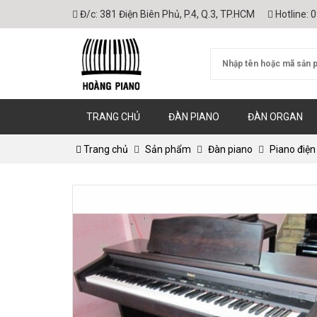
Đ/c:
381 Điện Biên Phủ, P.4, Q.3, TP.HCM
Hotline:
0
TRANG CHỦ
ĐÀN PIANO
ĐÀN ORGAN
Trang chủ
Sản phẩm
Đàn piano
Piano điện