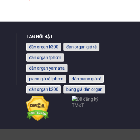
TAG NỔI BẬT
đàn organ k300
đàn organ giá rẻ
đàn organ tphcm
đàn organ yamaha
piano giá rẻ tphcm
đàn piano giá rẻ
đàn organ k200
bảng giá đàn organ