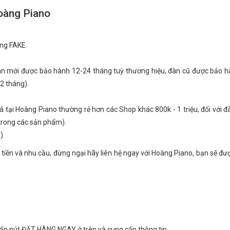
oàng Piano
ng FAKE.
gan mới được bảo hành 12-24 tháng tuỳ thương hiệu, đàn cũ được bảo 
2 tháng).
giá tại Hoàng Piano thường rẻ hơn các Shop khác 800k - 1 triệu, đối với 
 trong các sản phẩm).
).
 tiền và nhu cầu, đừng ngại hãy liên hệ ngay với Hoàng Piano, bạn sẽ đư
hấn nút ĐẶT HÀNG NGAY ở trên và cung cấp thông tin.