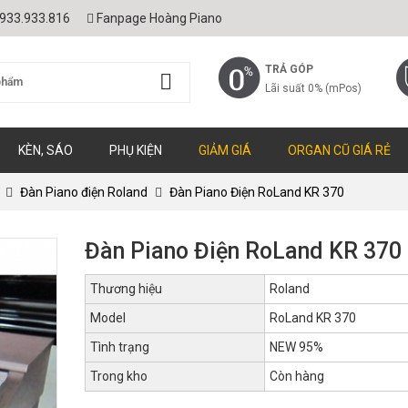
933.933.816
Fanpage Hoàng Piano
TRẢ GÓP
Lãi suất 0% (mPos)
KÈN, SÁO
PHỤ KIỆN
GIẢM GIÁ
ORGAN CŨ GIÁ RẺ
Đàn Piano điện Roland
Đàn Piano Điện RoLand KR 370
Đàn Piano Điện RoLand KR 370
Thương hiệu
Roland
Model
RoLand KR 370
Tình trạng
NEW 95%
Trong kho
Còn hàng