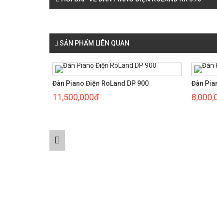
SẢN PHẨM LIÊN QUAN
 900
Đàn Piano Điện RoLand F90
Đàn Pi
8,000,000đ
9,000