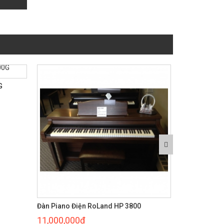
Đàn Piano Điện RoLand HP 555G
14,000,000đ
0