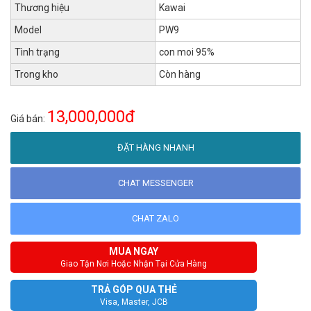
Thương hiệu
Kawai
Model
PW9
Tình trạng
con moi 95%
Trong kho
Còn hàng
13,000,000đ
Giá bán:
ĐẶT HÀNG NHANH
CHAT MESSENGER
CHAT ZALO
MUA NGAY
Giao Tận Nơi Hoặc Nhận Tại Cửa Hàng
TRẢ GÓP QUA THẺ
Visa, Master, JCB