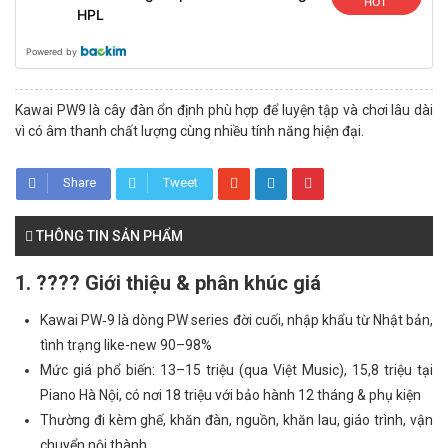
HOT
HPL
Powered by
Kawai PW9 là cây đàn ổn định phù hợp để luyện tập và chơi lâu dài
vì có âm thanh chất lượng cùng nhiều tính năng hiện đại.
Share
Tweet
THÔNG TIN SẢN PHẨM
1. ???? Giới thiệu & phân khúc giá
Kawai PW‑9 là dòng PW series đời cuối, nhập khẩu từ Nhật bản,
tình trạng like-new 90–98%
Mức giá phổ biến: 13–15 triệu (qua Việt Music), 15,8 triệu tại
Piano Hà Nội, có nơi 18 triệu với bảo hành 12 tháng & phụ kiện
Thường đi kèm ghế, khăn đàn, nguồn, khăn lau, giáo trình, vận
chuyển nội thành