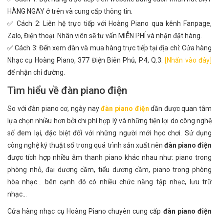
HÀNG NGAY ở trên và cung cấp thông tin.
✅ Cách 2: Liên hệ trực tiếp với Hoàng Piano qua kênh Fanpage,
Zalo, Điện thoại. Nhân viên sẽ tư vấn MIỄN PHÍ và nhận đặt hàng.
✅ Cách 3: Đến xem đàn và mua hàng trực tiếp tại địa chỉ: Cửa hàng
Nhạc cụ Hoàng Piano, 377 Điện Biên Phủ, P.4, Q.3.
[Nhấn vào đây]
để nhận chỉ đường.
Tìm hiểu về đàn piano điện
So với đàn piano cơ, ngày nay
đàn piano điện
dần được quan tâm
lựa chọn nhiều hơn bởi chi phí hợp lý và những tiện lợi do công nghệ
số đem lại, đặc biệt đối với những người mới học chơi. Sử dụng
công nghệ kỹ thuật số trong quá trình sản xuất nên
đàn piano điện
được tích hợp nhiều âm thanh piano khác nhau như: piano trong
phòng nhỏ, đại dương cầm, tiểu dương cầm, piano trong phòng
hòa nhạc... bên cạnh đó có nhiều chức năng tập nhạc, lưu trữ
nhạc...
Cửa hàng nhạc cụ Hoàng Piano chuyên cung cấp
đàn piano điện