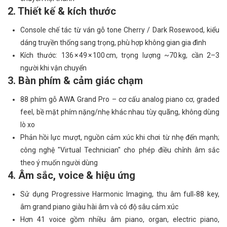
2. Thiết kế & kích thước
Console chế tác từ ván gỗ tone Cherry / Dark Rosewood, kiểu
dáng truyền thống sang trọng, phù hợp không gian gia đình
Kích thước: 136 × 49 × 100 cm, trọng lượng ~70 kg, cần 2–3
người khi vận chuyển
3. Bàn phím & cảm giác chạm
88 phím gỗ AWA Grand Pro – cơ cấu analog piano cơ, graded
feel, bề mặt phím nặng/nhẹ khác nhau tùy quãng, không dùng
lò xo
Phản hồi lực mượt, nguồn cảm xúc khi chơi từ nhẹ đến mạnh;
công nghệ "Virtual Technician" cho phép điều chỉnh âm sắc
theo ý muốn người dùng
4. Âm sắc, voice & hiệu ứng
Sử dụng Progressive Harmonic Imaging, thu âm full‑88 key,
âm grand piano giàu hài âm và có độ sâu cảm xúc
Hơn 41 voice gồm nhiều âm piano, organ, electric piano,