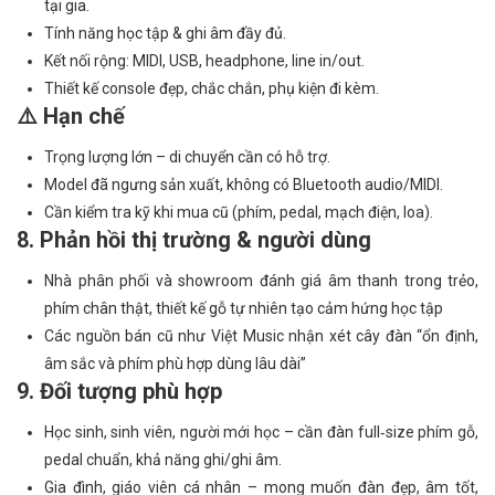
tại gia.
Tính năng học tập & ghi âm đầy đủ.
Kết nối rộng: MIDI, USB, headphone, line in/out.
Thiết kế console đẹp, chắc chắn, phụ kiện đi kèm.
⚠️ Hạn chế
Trọng lượng lớn – di chuyển cần có hỗ trợ.
Model đã ngưng sản xuất, không có Bluetooth audio/MIDI.
Cần kiểm tra kỹ khi mua cũ (phím, pedal, mạch điện, loa).
8. Phản hồi thị trường & người dùng
Nhà phân phối và showroom đánh giá âm thanh trong trẻo,
phím chân thật, thiết kế gỗ tự nhiên tạo cảm hứng học tập
Các nguồn bán cũ như Việt Music nhận xét cây đàn “ổn định,
âm sắc và phím phù hợp dùng lâu dài”
9. Đối tượng phù hợp
Học sinh, sinh viên, người mới học – cần đàn full‑size phím gỗ,
pedal chuẩn, khả năng ghi/ghi âm.
Gia đình, giáo viên cá nhân – mong muốn đàn đẹp, âm tốt,