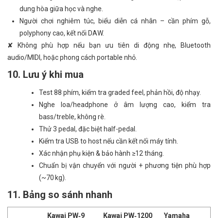
dung hòa giữa học và nghe.
Người chơi nghiêm túc, biểu diễn cá nhân – cần phím gỗ,
polyphony cao, kết nối DAW.
✘ Không phù hợp nếu bạn ưu tiên di động nhẹ, Bluetooth
audio/MIDI, hoặc phong cách portable nhỏ.
10. Lưu ý khi mua
Test 88 phím, kiểm tra graded feel, phản hồi, độ nhạy.
Nghe loa/headphone ở âm lượng cao, kiểm tra
bass/treble, không rè.
Thử 3 pedal, đặc biệt half-pedal.
Kiểm tra USB to host nếu cần kết nối máy tính.
Xác nhận phụ kiện & bảo hành ≥12 tháng.
Chuẩn bị vận chuyển với người + phương tiện phù hợp
(~70 kg).
11. Bảng so sánh nhanh
Kawai PW‑9
Kawai PW‑1200
Yamaha