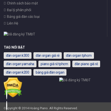
Chính sách bảo mật
Đại lý phân phối
Bảng giá đàn các loại
Liên Hệ
TAG NỔI BẬT
đàn organ k300
đàn organ giá rẻ
đàn organ tphcm
đàn organ yamaha
piano giá rẻ tphcm
đàn piano giá rẻ
đàn organ k200
bảng giá đàn organ
Copyright © 2014 Hoàng Piano. All Rights Reserved.