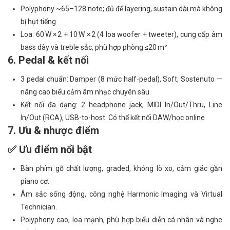
Polyphony ~65–128 note; đủ để layering, sustain dài mà không
bị hụt tiếng
Loa: 60 W × 2 + 10 W × 2 (4 loa woofer + tweeter), cung cấp âm
bass dày và treble sắc, phù hợp phòng ≤20 m²
6. Pedal & kết nối
3 pedal chuẩn: Damper (8 mức half‑pedal), Soft, Sostenuto —
nâng cao biểu cảm âm nhạc chuyên sâu.
Kết nối đa dạng: 2 headphone jack, MIDI In/Out/Thru, Line
In/Out (RCA), USB-to-host. Có thể kết nối DAW/học online
7. Ưu & nhược điểm
✅ Ưu điểm nổi bật
Bàn phím gỗ chất lượng, graded, không lò xo, cảm giác gần
piano cơ.
Âm sắc sống động, công nghệ Harmonic Imaging và Virtual
Technician.
Polyphony cao, loa mạnh, phù hợp biểu diễn cá nhân và nghe