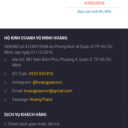
9,000,000đ
Đàn còn mới 90 /95%
HỘ KINH DOANH VŨ MINH HOÀNG
GĐKHKD số 41C8019968 do Phòng Kinh tế Quận 3/TP. Hồ Chí
Minh cấp ngày 01/12/2016.
Địa chỉ: 381 Điện Biên Phủ, Phường 4, Quận 3, TP. Hồ Chí
Minh.
ĐT/Zalo:
0933.933.816
Instagram:
@hoangpianovn
Email:
hoangpianovn@gmail.com
Fanpage:
Hoang Piano
DỊCH VỤ KHÁCH HÀNG
Chính sách giao nhận, đổi trả