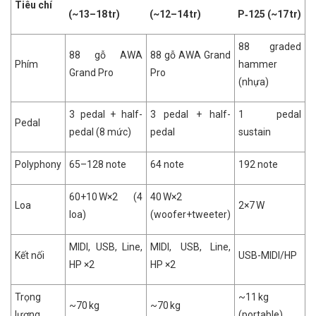
Tiêu chí
(~13–18 tr)
(~12–14 tr)
P‑125 (~17 tr)
88 graded
88 gỗ AWA
88 gỗ AWA Grand
Phím
hammer
Grand Pro
Pro
(nhựa)
3 pedal + half-
3 pedal + half-
1 pedal
Pedal
pedal (8 mức)
pedal
sustain
Polyphony
65–128 note
64 note
192 note
60+10 W×2 (4
40 W×2
Loa
2×7 W
loa)
(woofer+tweeter)
MIDI, USB, Line,
MIDI, USB, Line,
Kết nối
USB-MIDI/HP
HP ×2
HP ×2
Trọng
~11 kg
~70 kg
~70 kg
lượng
(portable)