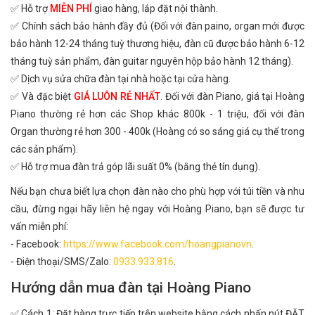
✅ Hỗ trợ
MIỄN PHÍ
giao hàng, lắp đặt nội thành.
✅ Chính sách bảo hành đầy đủ (Đối với đàn paino, organ mới được
bảo hành 12-24 tháng tuỳ thương hiệu, đàn cũ được bảo hành 6-12
tháng tuỳ sản phẩm, đàn guitar nguyên hộp bảo hành 12 tháng).
✅ Dịch vụ sửa chữa đàn tại nhà hoặc tại cửa hàng.
✅ Và đặc biệt
GIÁ LUÔN RẺ NHẤT
. Đối với đàn Piano, giá tại Hoàng
Piano thường rẻ hơn các Shop khác 800k - 1 triệu, đối với đàn
Organ thường rẻ hơn 300 - 400k (Hoàng có so sáng giá cụ thể trong
các sản phẩm).
✅ Hỗ trợ mua đàn trả góp lãi suất 0% (bằng thẻ tín dụng).
Nếu bạn chưa biết lựa chọn đàn nào cho phù hợp với túi tiền và nhu
cầu, đừng ngại hãy liên hệ ngay với Hoàng Piano, bạn sẽ được tư
vấn miễn phí:
- Facebook:
https://www.facebook.com/hoangpianovn
.
- Điện thoại/SMS/Zalo:
0933.933.816
.
Hướng dẫn mua đàn tại Hoàng Piano
✅ Cách 1: Đặt hàng trực tiếp trên website bằng cách nhấn nút ĐẶT