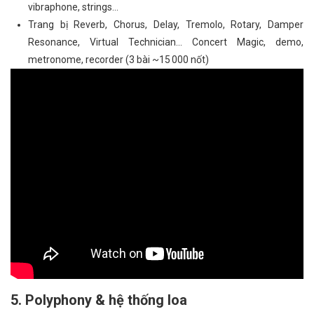
vibraphone, strings...
Trang bị Reverb, Chorus, Delay, Tremolo, Rotary, Damper
Resonance, Virtual Technician... Concert Magic, demo,
metronome, recorder (3 bài ~15 000 nốt)
5. Polyphony & hệ thống loa