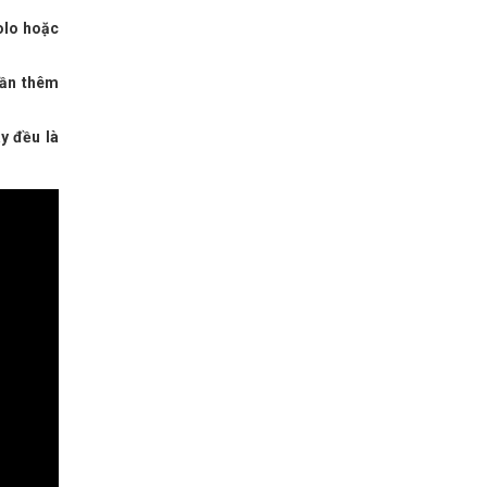
olo hoặc
cần thêm
y đều là