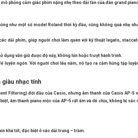
ô phỏng cảm giác phím nặng nhẹ theo dải tần của đàn grand piano
 cứng như một số model Roland thời kỳ đầu, cũng không quá nhẹ nh
các dải phím, giúp người chơi làm quen với kỹ thuật legato, stacca
ử dụng vẫn giữ được độ nảy, không lún hoặc trượt hành trình.
để luyện ngón. Với người chơi lâu năm, nó tạo ra cảm hứng tập luyệ
 giàu nhạc tính
gent Filtering) đời đầu của Casio, nhưng âm thanh của Casio AP-5 
c biệt, âm thanh piano mộc của AP-5 rất ấm và dễ chịu, không bị sắc
n khá tốt, đặc biệt ở các dải trung – trầm.