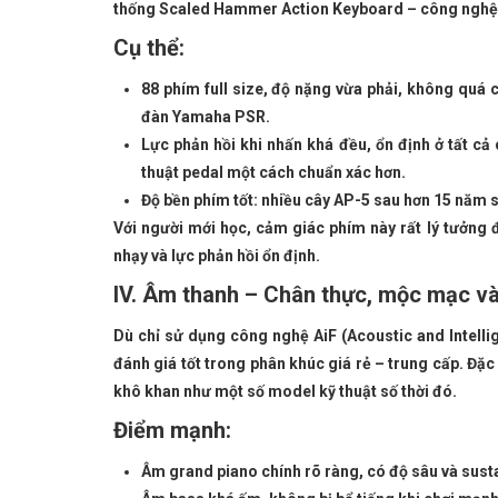
thống Scaled Hammer Action Keyboard – công nghệ m
Cụ thể:
88 phím full size, độ nặng vừa phải, không quá
đàn Yamaha PSR.
Lực phản hồi khi nhấn khá đều, ổn định ở tất cả 
thuật pedal một cách chuẩn xác hơn.
Độ bền phím tốt: nhiều cây AP-5 sau hơn 15 năm s
Với người mới học, cảm giác phím này rất lý tưởng 
nhạy và lực phản hồi ổn định.
IV. Âm thanh – Chân thực, mộc mạc và
Dù chỉ sử dụng công nghệ AiF (Acoustic and Intelli
đánh giá tốt trong phân khúc giá rẻ – trung cấp. Đặ
khô khan như một số model kỹ thuật số thời đó.
Điểm mạnh:
Âm grand piano chính rõ ràng, có độ sâu và sustai