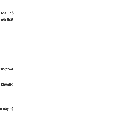
. Màu gỗ
nội thất
ư một vật
g khoảng
àn này hệ