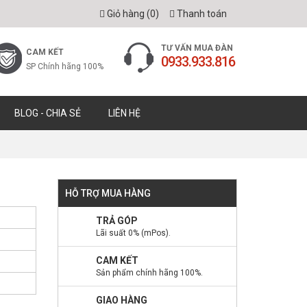
Giỏ hàng (
0
)
Thanh toán
TƯ VẤN MUA ĐÀN
CAM KẾT
0933.933.816
SP Chính hãng 100%
BLOG - CHIA SẺ
LIÊN HỆ
HỖ TRỢ MUA HÀNG
TRẢ GÓP
Lãi suất 0% (mPos).
CAM KẾT
Sản phẩm chính hãng 100%.
GIAO HÀNG