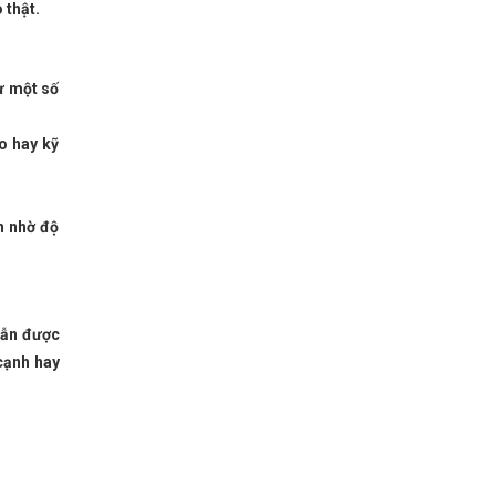
 thật.
ư một số
to hay kỹ
n nhờ độ
vẫn được
 cạnh hay