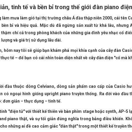
ản, tinh tế và bền bỉ trong thế giới đàn piano điệ
làm mưa làm gió tại thị trường châu Á đầu thập niên 2000, cái tên C
 bền bỉ và hiệu quả. Mặc dù đã ngừng sản xuất từ khá lâu, nhưng 
, thậm chí cả trong phòng khách của những gia đình yêu nhạc cổ điể
lượng và giá trị sử dụng lâu dài.
iện, hôm nay tôi sẽ giúp bạn khám phá mọi khía cạnh của cây đàn Cas
 thực tế – để bạn có cái nhìn toàn diện nhất về cây đàn điện "cổ mà 
đời đầu thuộc dòng Celviano, dòng sản phẩm cao cấp của Casio h
 có ngoại hình giống upright piano truyền thống. Ra đời vào đầu t
: đơn giản – thực dụng – tinh tế.
h "điện tử" với thiết kế thiên về bàn phím stage hoặc synth, AP-5 lạ
and piano thật, và sự tối giản đúng nghĩa trong bảng điều khiển. K
cho những ai đề cao cảm giác "đàn thật" trong một thiết kế truyền t