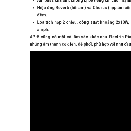
Âm bass khá ấm, không bị bể tiếng khi chơi mạnh
Hiệu ứng Reverb (hồi âm) và Chorus (hợp âm cộn
đệm.
Loa tích hợp 2 chiều, công suất khoảng 2x10W
ampli.
AP-5 cũng có một vài âm sắc khác như Electric Pi
những âm thanh cổ điển, dễ phối, phù hợp với nhu cầu 