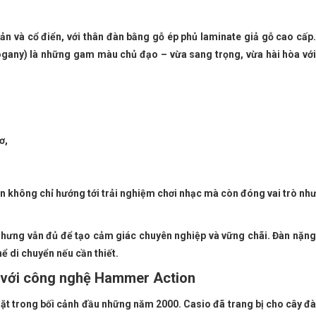
iản và cổ điển, với thân đàn bằng gỗ ép phủ laminate giả gỗ cao cấp
any) là những gam màu chủ đạo – vừa sang trọng, vừa hài hòa với 
ơ,
àn không chỉ hướng tới trải nghiệm chơi nhạc mà còn đóng vai trò nh
 nhưng vẫn đủ để tạo cảm giác chuyên nghiệp và vững chãi. Đàn nặn
ể di chuyển nếu cần thiết.
c với công nghệ Hammer Action
 đặt trong bối cảnh đầu những năm 2000. Casio đã trang bị cho cây đ