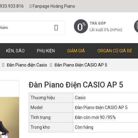
933.933.816
Fanpage Hoàng Piano
TRẢ GÓP
Lãi suất 0% (mPos)
KÈN, SÁO
PHỤ KIỆN
GIẢM GIÁ
ORGAN CŨ GIÁ RẺ
Đàn Piano điện Casio
Đàn Piano Điện CASIO AP 5
Đàn Piano Điện CASIO AP 5
Thương hiệu
Casio
Model
Đàn Piano Điện CASIO AP 5
Tình trạng
Đàn còn mới 90 /95%
Trong kho
Còn hàng