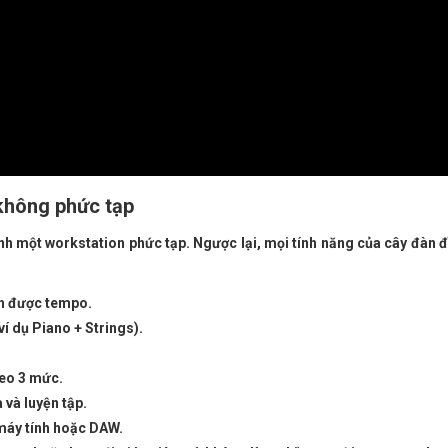
 không phức tạp
nh một workstation phức tạp. Ngược lại, mọi tính năng của cây đàn 
h được tempo.
í dụ Piano + Strings).
heo 3 mức.
 và luyện tập.
 máy tính hoặc DAW.