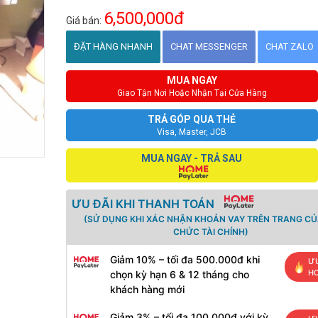
6,500,000đ
Giá bán:
ĐẶT HÀNG NHANH
CHAT MESSENGER
CHAT ZALO
MUA NGAY
Giao Tận Nơi Hoặc Nhận Tại Cửa Hàng
TRẢ GÓP QUA THẺ
Visa, Master, JCB
MUA NGAY - TRẢ SAU
ƯU ĐÃI KHI THANH TOÁN
(SỬ DỤNG KHI XÁC NHẬN KHOẢN VAY TRÊN TRANG CỦ
CHỨC TÀI CHÍNH)
Giảm 10% – tối đa 500.000đ khi
ƯU
H
chọn kỳ hạn 6 & 12 tháng cho
khách hàng mới
Giảm 3% – tối đa 100.000đ với kỳ