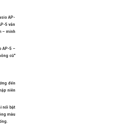
n
asio AP-
AP-5 vẫn
n – minh
io AP-5 –
không cũ"
ướng đến
hập niên
i nổi bật
hông màu
hống.