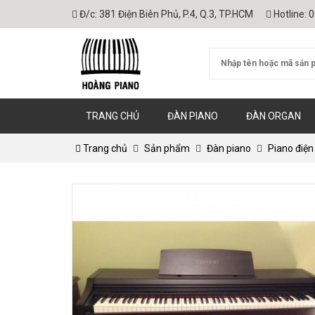
Đ/c:
381 Điện Biên Phủ, P.4, Q.3, TP.HCM
Hotline:
0
TRANG CHỦ
ĐÀN PIANO
ĐÀN ORGAN
Trang chủ
Sản phẩm
Đàn piano
Piano điện