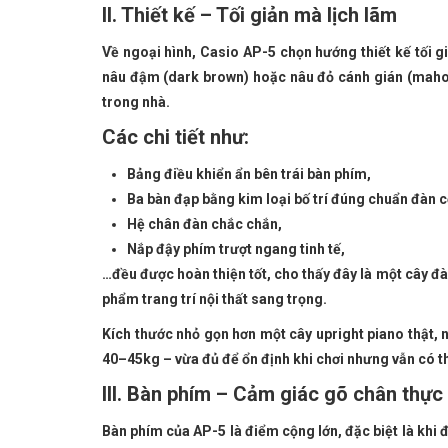
II. Thiết kế – Tối giản mà lịch lãm
Về ngoại hình, Casio AP-5 chọn hướng thiết kế tối g
nâu đậm (dark brown) hoặc nâu đỏ cánh gián (mahog
trong nhà.
Các chi tiết như:
Bảng điều khiển ẩn bên trái bàn phím,
Ba bàn đạp bằng kim loại bố trí đúng chuẩn đàn c
Hệ chân đàn chắc chắn,
Nắp đậy phím trượt ngang tinh tế,
…đều được hoàn thiện tốt, cho thấy đây là một cây đ
phẩm trang trí nội thất sang trọng.
Kích thước nhỏ gọn hơn một cây upright piano thật,
40–45kg – vừa đủ để ổn định khi chơi nhưng vẫn có th
III. Bàn phím – Cảm giác gõ chân thự
Bàn phím của AP-5 là điểm cộng lớn, đặc biệt là khi