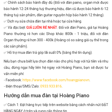
✅ Chính sách bảo hành đầy đủ (Đối với đàn paino, organ mới được
bảo hành 12-24 tháng tuỳ thương hiệu, đàn cũ được bảo hành 6-12
tháng tuỳ sản phẩm, đàn guitar nguyên hộp bảo hành 12 tháng).
✅ Dịch vụ sửa chữa đàn tại nhà hoặc tại cửa hàng.
✅ Và đặc biệt
GIÁ LUÔN RẺ NHẤT
. Đối với đàn Piano, giá tại Hoàng
Piano thường rẻ hơn các Shop khác 800k - 1 triệu, đối với đàn
Organ thường rẻ hơn 300 - 400k (Hoàng có so sáng giá cụ thể trong
các sản phẩm).
✅ Hỗ trợ mua đàn trả góp lãi suất 0% (bằng thẻ tín dụng).
Nếu bạn chưa biết lựa chọn đàn nào cho phù hợp với túi tiền và nhu
cầu, đừng ngại hãy liên hệ ngay với Hoàng Piano, bạn sẽ được tư
vấn miễn phí:
- Facebook:
https://www.facebook.com/hoangpianovn
.
- Điện thoại/SMS/Zalo:
0933.933.816
.
Hướng dẫn mua đàn tại Hoàng Piano
✅ Cách 1: Đặt hàng trực tiếp trên website bằng cách nhấn nút ĐẶT
HÀNG NGAY ở trên và cung cấp thông tin.