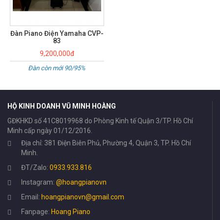
Đàn piano điện Yamaha YDP-
161
13,500,000đ
Đã qua sử dụng
HỘ KINH DOANH VŨ MINH HOÀNG
GĐKHKD số 41C8019968 do Phòng Kinh tế Quận 3/TP. Hồ Chí
Minh cấp ngày 01/12/2016.
Địa chỉ: 381 Điện Biên Phủ, Phường 4, Quận 3, TP. Hồ Chí
Minh.
ĐT/Zalo:
0933.933.816
Instagram:
@hoangpianovn
Email:
hoangpianovn@gmail.com
Fanpage:
Hoang Piano