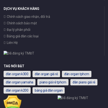
DỊCH VỤ KHÁCH HÀNG
Chính sách giao nhận, đổi trả
Chính sách bảo mật
Đại lý phân phối
Bảng giá đàn các loại
Liên Hệ
TAG NỔI BẬT
đàn organ k300
đàn organ giá rẻ
đàn organ tphcm
đàn organ yamaha
piano giá rẻ tphcm
đàn piano giá rẻ
đàn organ k200
bảng giá đàn organ