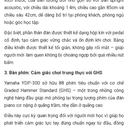
Kích thước của đàn tương đối nhỏ gọn so với đàn upright
acoustic, với chiều dài khoảng 1.4m, chiều cao gần 85cm và
chiều sâu 42cm, dễ dàng bố trí tại phòng khách, phòng ngủ
hoặc góc học tập.
Đặc biệt, phần thân đàn được thiết kế dạng hộp kín với pedal
cố định, tạo cảm giác vững chắc và ổn định khi chơi. Bảng
điều khiển được thiết kế tối giản, không gây rối mắt – giúp
người mới làm quen không bị choáng ngợp bởi quá nhiều nút
bấm.
3. Bàn phím: Cảm giác chơi trung thực với GHS
Yamaha YDP-300 sở hữu 88 phím tiêu chuẩn với cơ chế
Graded Hammer Standard (GHS) – một trong những công
nghệ hàng đầu giúp mô phỏng lại trọng lượng phím của đàn
piano cơ: nặng ở quãng trầm, nhẹ dần ở quãng cao.
Điều này cực kỳ quan trọng đối với người mới học vì giúp họ
phát triển cảm giác lực tay đúng chuẩn ngay từ đầu, đồng