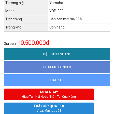
Thương hiệu
Yamaha
Model
YDP-300
Tình trạng
Đàn còn mới 90/95%
Trong kho
Còn hàng
10,500,000đ
Giá bán:
ĐẶT HÀNG NHANH
CHAT MESSENGER
CHAT ZALO
MUA NGAY
Giao Tận Nơi Hoặc Nhận Tại Cửa Hàng
TRẢ GÓP QUA THẺ
Visa, Master, JCB