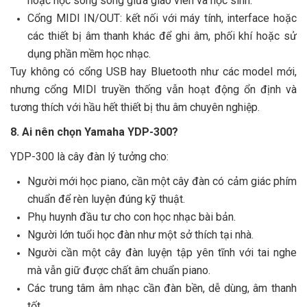
hoặc học song song giữa giáo viên và học sinh.
Cổng MIDI IN/OUT: kết nối với máy tính, interface hoặc
các thiết bị âm thanh khác để ghi âm, phối khí hoặc sử
dụng phần mềm học nhạc.
Tuy không có cổng USB hay Bluetooth như các model mới,
nhưng cổng MIDI truyền thống vẫn hoạt động ổn định và
tương thích với hầu hết thiết bị thu âm chuyên nghiệp.
8. Ai nên chọn Yamaha YDP-300?
YDP-300 là cây đàn lý tưởng cho:
Người mới học piano, cần một cây đàn có cảm giác phím
chuẩn để rèn luyện đúng kỹ thuật.
Phụ huynh đầu tư cho con học nhạc bài bản.
Người lớn tuổi học đàn như một sở thích tại nhà.
Người cần một cây đàn luyện tập yên tĩnh với tai nghe
mà vẫn giữ được chất âm chuẩn piano.
Các trung tâm âm nhạc cần đàn bền, dễ dùng, âm thanh
tốt.