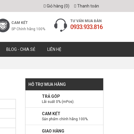
Giỏ hàng (
0
)
Thanh toán
TƯ VẤN MUA ĐÀN
CAM KẾT
0933.933.816
SP Chính hãng 100%
BLOG - CHIA SẺ
LIÊN HỆ
HỖ TRỢ MUA HÀNG
TRẢ GÓP
Lãi suất 0% (mPos).
CAM KẾT
Sản phẩm chính hãng 100%.
GIAO HÀNG