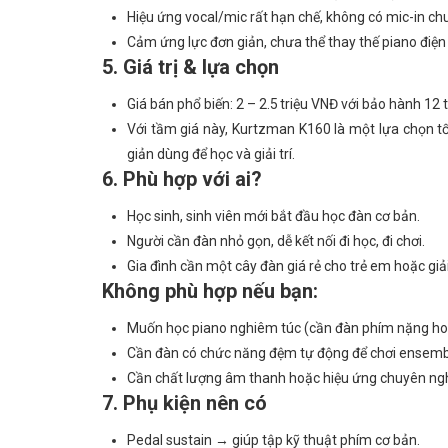
Hiệu ứng vocal/mic rất hạn chế, không có mic-in ch
Cảm ứng lực đơn giản, chưa thể thay thế piano điệ
5. Giá trị & lựa chọn
Giá bán phổ biến: 2 – 2.5 triệu VNĐ với bảo hành 12
Với tầm giá này, Kurtzman K160 là một lựa chọn t
giản dùng để học và giải trí.
6. Phù hợp với ai?
Học sinh, sinh viên mới bắt đầu học đàn cơ bản.
Người cần đàn nhỏ gọn, dễ kết nối đi học, đi chơi.
Gia đình cần một cây đàn giá rẻ cho trẻ em hoặc giải 
Không phù hợp nếu bạn:
Muốn học piano nghiêm túc (cần đàn phím nặng hoặ
Cần đàn có chức năng đệm tự động để chơi ensemb
Cần chất lượng âm thanh hoặc hiệu ứng chuyên ngh
7. Phụ kiện nên có
Pedal sustain → giúp tập kỹ thuật phím cơ bản.