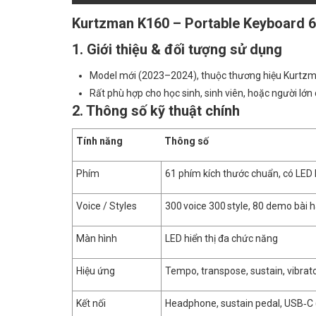
Kurtzman K160 – Portable Keyboard 61
1. Giới thiệu & đối tượng sử dụng
Model mới (2023–2024), thuộc thương hiệu Kurtzm
Rất phù hợp cho học sinh, sinh viên, hoặc người lớn c
2. Thông số kỹ thuật chính
Tính năng
Thông số
Phím
61 phím kích thước chuẩn, có LED
Voice / Styles
300 voice 300 style, 80 demo bài 
Màn hình
LED hiển thị đa chức năng
Hiệu ứng
Tempo, transpose, sustain, vibrato
Kết nối
Headphone, sustain pedal, USB‑C 