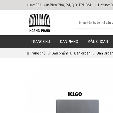
Đ/c:
381 Điện Biên Phủ, P.4, Q.3, TP.HCM
Hotline:
0
TRANG CHỦ
ĐÀN PIANO
ĐÀN ORGAN
Trang chủ
Sản phẩm
Đàn organ
Đàn Orga