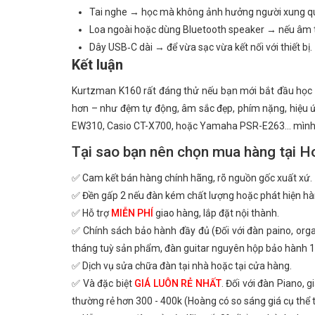
Tai nghe → học mà không ảnh hưởng người xung q
Loa ngoài hoặc dùng Bluetooth speaker → nếu âm 
Dây USB‑C dài → để vừa sạc vừa kết nối với thiết bị.
Kết luận
Kurtzman K160 rất đáng thử nếu bạn mới bắt đầu học và
hơn – như đệm tự động, âm sắc đẹp, phím nặng, hiệu
EW310, Casio CT-X700, hoặc Yamaha PSR-E263... mình s
Tại sao bạn nên chọn mua hàng tại H
✅ Cam kết bán hàng chính hãng, rõ nguồn gốc xuất xứ.
✅ Đền gấp 2 nếu đàn kém chất lượng hoặc phát hiện hà
✅ Hỗ trợ
MIỄN PHÍ
giao hàng, lắp đặt nội thành.
✅ Chính sách bảo hành đầy đủ (Đối với đàn paino, or
tháng tuỳ sản phẩm, đàn guitar nguyên hộp bảo hành 1
✅ Dịch vụ sửa chữa đàn tại nhà hoặc tại cửa hàng.
✅ Và đặc biệt
GIÁ LUÔN RẺ NHẤT
. Đối với đàn Piano, 
thường rẻ hơn 300 - 400k (Hoàng có so sáng giá cụ thể