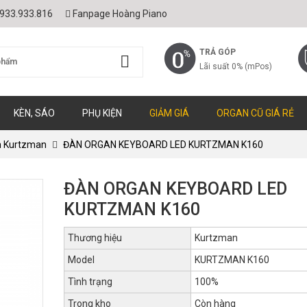
933.933.816
Fanpage Hoàng Piano
TRẢ GÓP
Lãi suất 0% (mPos)
KÈN, SÁO
PHỤ KIỆN
GIẢM GIÁ
ORGAN CŨ GIÁ RẺ
n Kurtzman
ĐÀN ORGAN KEYBOARD LED KURTZMAN K160
ĐÀN ORGAN KEYBOARD LED
KURTZMAN K160
Thương hiệu
Kurtzman
Model
KURTZMAN K160
Tình trạng
100%
Trong kho
Còn hàng