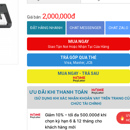
2,000,000đ
Giá bán:
ĐẶT HÀNG NHANH
CHAT MESSENGER
CHAT ZALO
MUA NGAY
Giao Tận Nơi Hoặc Nhận Tại Cửa Hàng
TRẢ GÓP QUA THẺ
Visa, Master, JCB
MUA NGAY - TRẢ SAU
ƯU ĐÃI KHI THANH TOÁN
(SỬ DỤNG KHI XÁC NHẬN KHOẢN VAY TRÊN TRANG CỦ
CHỨC TÀI CHÍNH)
Giảm 10% – tối đa 500.000đ khi
ƯU
H
chọn kỳ hạn 6 & 12 tháng cho
khách hàng mới