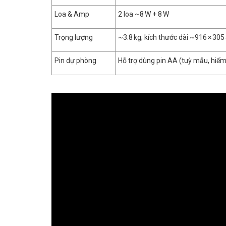
Loa & Amp
2 loa ~8 W + 8 W
Trọng lượng
~3.8 kg; kích thước dài ~916 × 30
Pin dự phòng
Hỗ trợ dùng pin AA (tuỳ mẫu, hiế