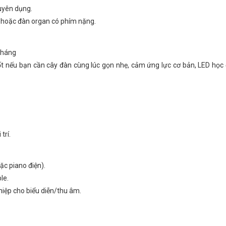
uyên dụng.
n hoặc đàn organ có phím nặng.
 tháng
ốt nếu bạn cần cây đàn cùng lúc gọn nhẹ, cảm ứng lực cơ bản, LED học
trí.
c piano điện).
le.
iệp cho biểu diễn/thu âm.