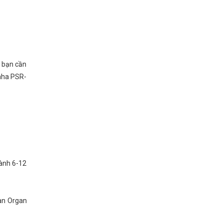
u bạn cần
aha PSR-
hành 6-12
đàn Organ