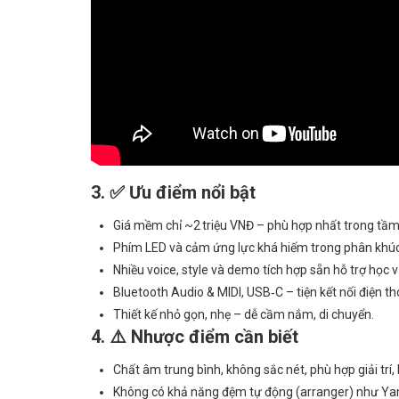
3. ✅ Ưu điểm nổi bật
Giá mềm chỉ ~2 triệu VNĐ – phù hợp nhất trong tầm 
Phím LED và cảm ứng lực khá hiếm trong phân khúc,
Nhiều voice, style và demo tích hợp sẵn hỗ trợ học v
Bluetooth Audio & MIDI, USB‑C – tiện kết nối điện t
Thiết kế nhỏ gọn, nhẹ – dễ cầm nắm, di chuyển.
4. ⚠️ Nhược điểm cần biết
Chất âm trung bình, không sắc nét, phù hợp giải tr
Không có khả năng đệm tự động (arranger) như Ya